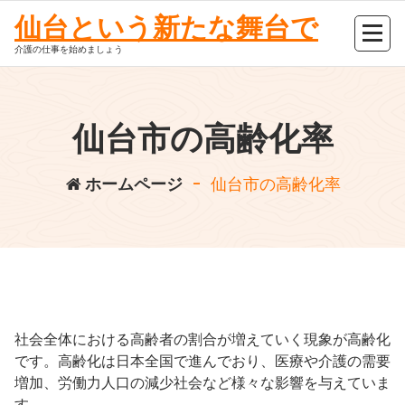
コ
仙台という新たな舞台で
ン
テ
介護の仕事を始めましょう
ン
ツ
へ
仙台市の高齢化率
ス
キ
ホームページ
-
仙台市の高齢化率
ッ
プ
社会全体における高齢者の割合が増えていく現象が高齢化
です。高齢化は日本全国で進んでおり、医療や介護の需要
増加、労働力人口の減少社会など様々な影響を与えていま
す。