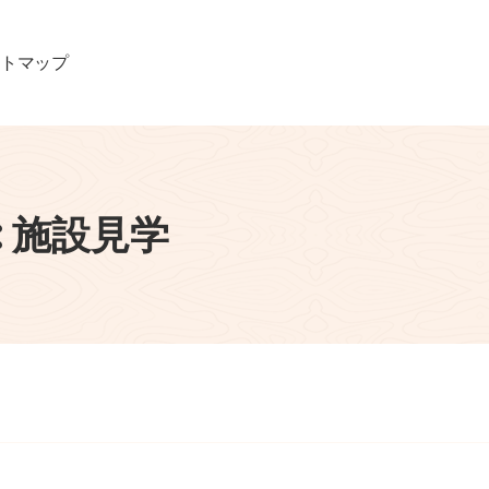
イ
ト
マ
ッ
プ
 施設見学
施