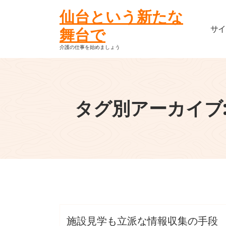
コ
仙台という新たな
ン
サ
テ
舞台で
ン
介護の仕事を始めましょう
ツ
へ
ス
キ
タグ別アーカイブ:
ッ
プ
jWqV7rPZSP
情報収集
施設見学
施設見学も立派な情報収集の手段