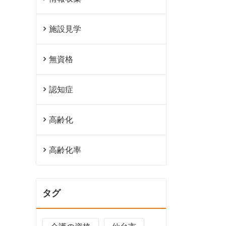
施設見学
無資格
認知症
高齢化
高齢化率
タグ